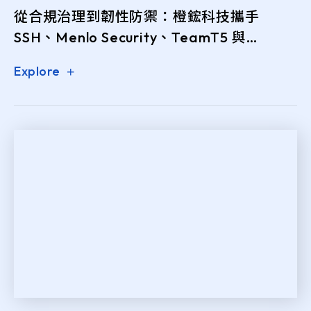
從合規治理到韌性防禦：橙鋐科技攜手
SSH、Menlo Security、TeamT5 與
OPSWAT 擘劃 AI 時代資安新藍圖
Explore