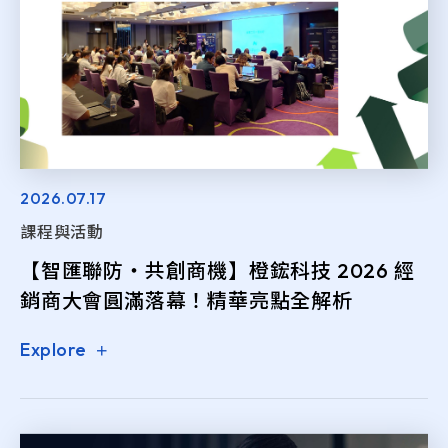
e-SOFT
ARMIS
2026.07.17
課程與活動
【智匯聯防・共創商機】橙鋐科技 2026 經
銷商大會圓滿落幕！精華亮點全解析
Explore