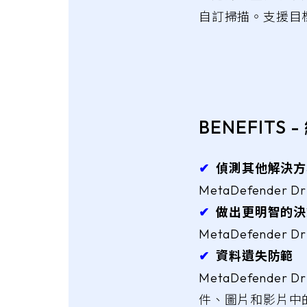
自訂掃描。支援目
BENEFIT
✔︎
偵測其他解決方
MetaDefend
✔︎
做出更明智的決
MetaDefend
✔︎
資料遺失防範
MetaDefende
件、圖片和影片中