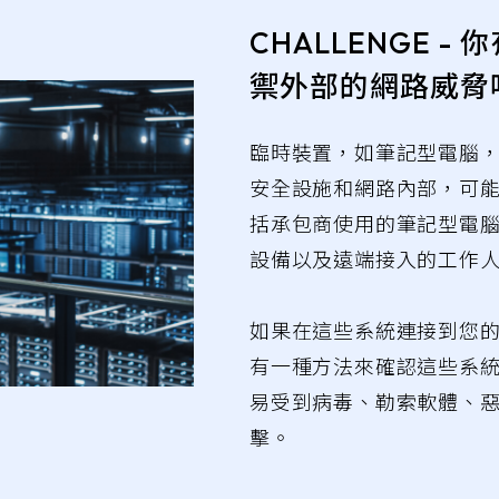
跨域安全
中央控管
CHALLENGE -
禦外部的網路威脅
MetaDefender NetWall
My OPSWAT
OEM代工
Support
臨時裝置，如筆記型電腦
MetaDefender Endpoint Security
Support
安全設施和網路內部，可
SDK
括承包商使用的筆記型電
設備以及遠端接入的工作
如果在這些系統連接到您
有一種方法來確認這些系
易受到病毒、勒索軟體、
擊。