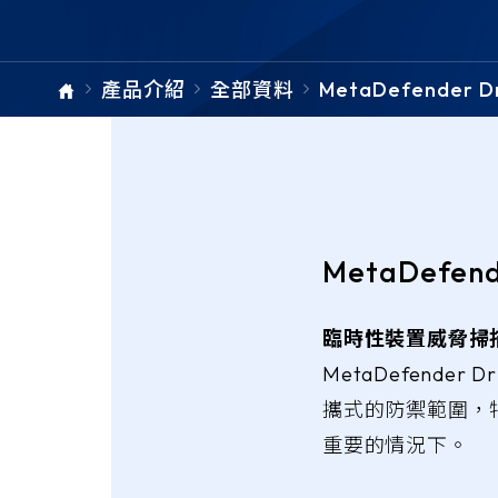
ARMIS
檔案下載
產品介紹
全部資料
MetaDefender D
單元總覽
MetaDefend
臨時性裝置威脅掃
MetaDefender
攜式的防禦範圍，
重要的情況下。