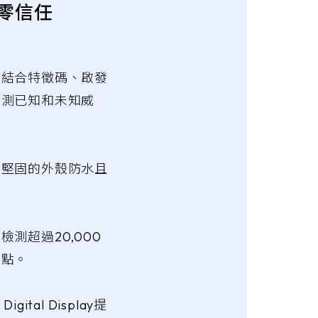
實施零信任
，結合特徵碼、啟發
偵測已知和未知威
。堅固的外殼防水且
測超過20,000
弱點。
 Digital Display提