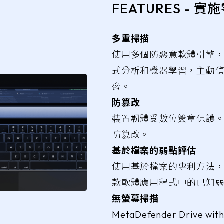
FEATURES - 
多重掃描
使用多個防惡意軟體引擎
式分析和機器學習，主動
脅。
防篡改
裝置韌體受數位簽章保護
防篡改。
基於檔案的弱點評估
使用基於檔案的專利方法，檢
款軟體應用程式中的已知
無螢幕掃描
MetaDefender Drive with