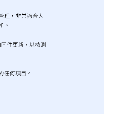
進行遠端管理，非常適合大
析。
制器和固件更新，以檢測
規性的任何項目。