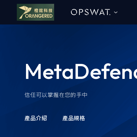
goldennet
N-Partner
TeamT5 杜浦數位安全
OPSWAT
MetaDefend
QSAN 廣盛科技
產品介紹
OPSWAT
了解品牌提供的產品內
信任可以掌握在您的手中
MENLO SECURITY
容，若您有服務需求歡
迎與我們聯繫！
SSH Communications Security
產品介紹
產品規格
e-SOFT