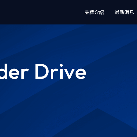
品牌介紹
最新消息
檔案安全
郵件安全
MetaDefender™ 高階威脅防護平台
MetaDefender 
er Drive
MetaDefender Core
MetaDefender ICAP Server
MetaDefender Storage Security
MetaDefender Cloud
Cloud Security for Salesforce
惡意軟體分析
檔案傳輸管
MetaDefender Sandbox
MetaDefender
Transfer