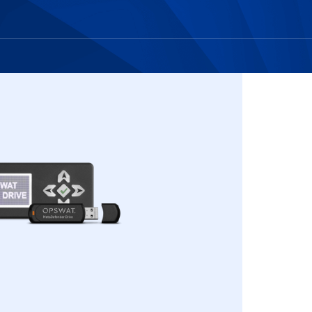
 Transfer Guard
 Access
 NAC
Unidirectional
way (USG)
ilateral Security
)
ndustrial Firewall &
OT Security
Optical Diode
 Transfer Guard