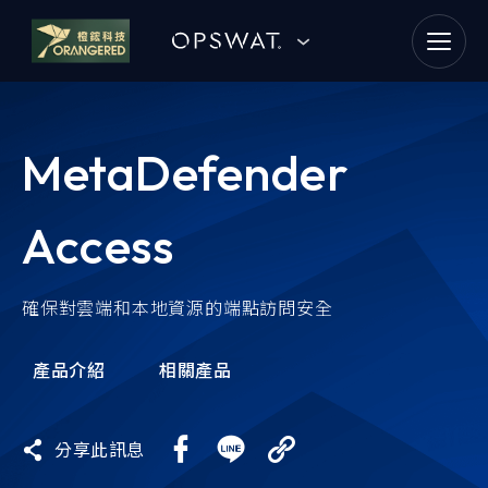
goldennet
N-Partner
MetaDefender
TeamT5 杜浦數位安全
Access
QSAN 廣盛科技
OPSWAT
確保對雲端和本地資源的端點訪問安全
MENLO SECURITY
產品介紹
相關產品
SSH Communications
Security
分享此訊息