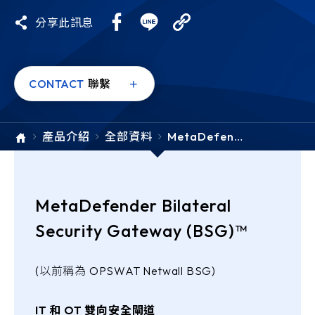
e-SOFT
分享此訊息
ARMIS
CONTACT
聯繫
產品介紹
全部資料
MetaDefend
er Bilateral S
ecurity Gate
way (BSG)
MetaDefender Bilateral
Security Gateway (BSG)™
(以前稱為 OPSWAT Netwall BSG)
IT 和 OT 雙向安全閘道