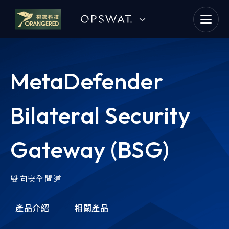
goldennet
N-Partner
MetaDefender
TeamT5 杜浦數位安全
Bilateral Security
QSAN 廣盛科技
OPSWAT
Gateway (BSG)
MENLO SECURITY
雙向安全閘道
SSH Communications
Security
產品介紹
相關產品