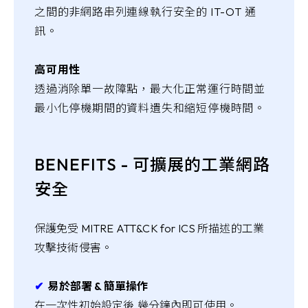
之間的非網路串列連線執行安全的 IT-OT 通
訊。
高可用性
透過消除單一故障點，最大化正常運行時間並
最小化停機期間的資料遺失和縮短停機時間。
BENEFITS - 可擴展的工業網路
安全
保護免受 MITRE ATT&CK for ICS 所描述的工業
攻擊技術侵害。
✔︎
易於部署 & 簡單操作
在一次性初始設定後,幾分鐘內即可使用。