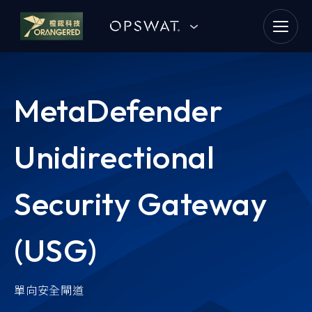
goldennet
N-Partner
MetaDefender
TeamT5 杜浦數位安全
Unidirectional
QSAN 廣盛科技
OPSWAT
Security Gateway
MENLO SECURITY
(USG)
SSH Communications
Security
單向安全閘道