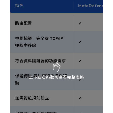
特色
MetaDefender N
路由配置
✔︎
中斷協議，完全從 TCP/IP
✔︎
連線中移除
符合資料隔離器的功能需求
✔︎
保證傳送,無法否認的資料移
上下左右拖動可查看完整表格
✔︎
動
無需複雜規則建立
✔︎