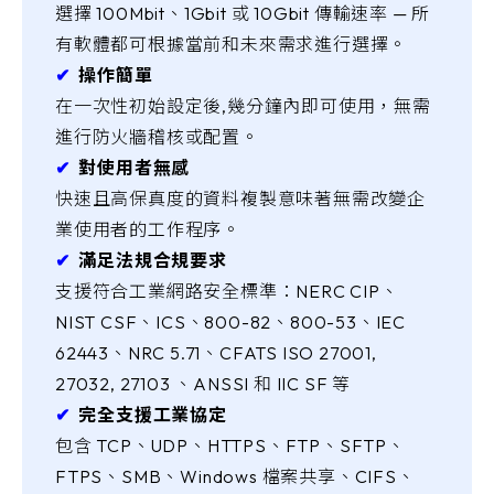
選擇 100Mbit、1Gbit 或 10Gbit 傳輸速率 — 所
有軟體都可根據當前和未來需求進行選擇。
✔︎
操作簡單
在一次性初始設定後,幾分鐘內即可使用，無需
進行防火牆稽核或配置。
✔︎
對使用者無感
快速且高保真度的資料複製意味著無需改變企
業使用者的工作程序。
✔︎
滿足法規合規要求
支援符合工業網路安全標準：NERC CIP、
NIST CSF、ICS、800-82、800-53、IEC
62443、NRC 5.71、CFATS ISO 27001,
27032, 27103 、ANSSI 和 IIC SF 等
✔︎
完全支援工業協定
包含 TCP、UDP、HTTPS、FTP、SFTP、
FTPS、SMB、Windows 檔案共享、CIFS、