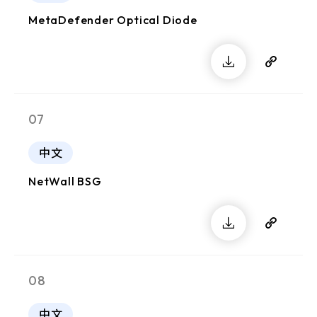
MetaDefender Optical Diode
07
中文
NetWall BSG
08
中文