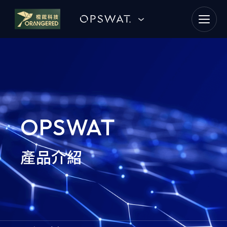
goldennet
N-Partner
TeamT5 杜浦數位安全
QSAN 廣盛科技
OPSWAT
OPSWAT
產品介紹
MENLO SECURITY
SSH Communications
Security