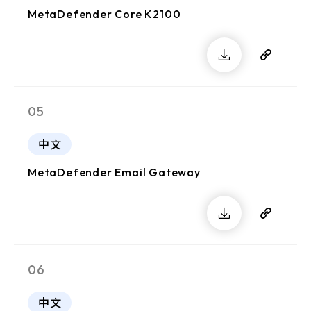
MetaDefender Core K2100
05
中文
MetaDefender Email Gateway
06
中文