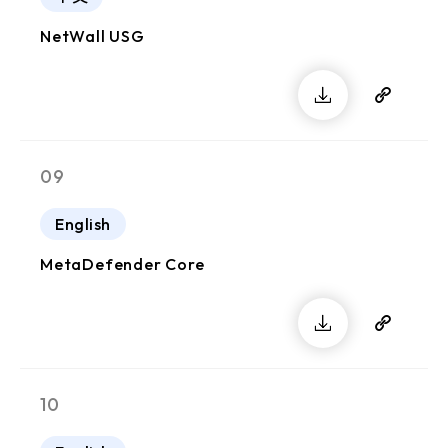
NetWall USG
09
English
MetaDefender Core
10