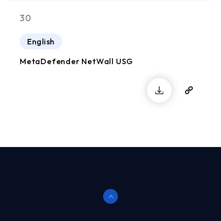
30
English
MetaDefender NetWall USG