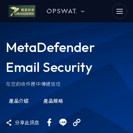
goldennet
N-Partner
MetaDefender
TeamT5 杜浦數位安全
Email Security
QSAN 廣盛科技
OPSWAT
在您的收件匣中傳遞信任
MENLO SECURITY
產品介紹
產品規格
SSH Communications
Security
分享此訊息