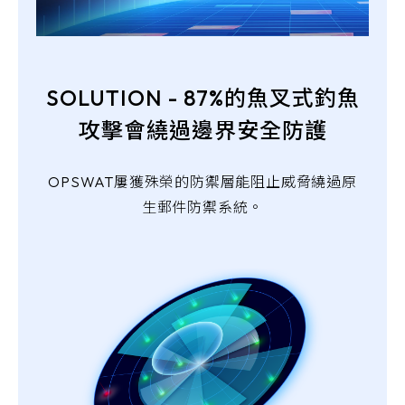
SOLUTION - 87%的魚叉式釣魚
攻擊會繞過邊界安全防護
OPSWAT屢獲殊榮的防禦層能阻止威脅繞過原
生郵件防禦系統。