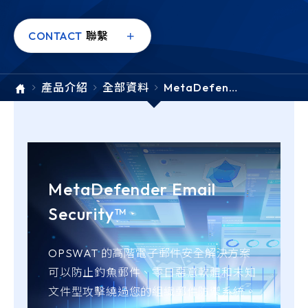
e-SOFT
CONTACT
聯繫
ARMIS
產品介紹
全部資料
MetaDefend
er Email Sec
urity
MetaDefender Email
Security™
OPSWAT 的高階電子郵件安全解決方案
可以防止釣魚郵件、零日惡意軟體和未知
文件型攻擊繞過您的組織郵件防禦系統。