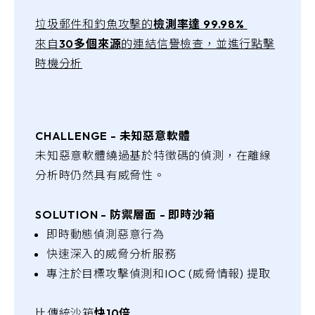
垃圾郵件和釣魚攻擊的
檢測率達 99.98%
來自
30多個來源
的連結信譽檢查，並進行點擊
時機分析
CHALLENGE - 未知惡意軟體
未知惡意軟體繞過基於特徵碼的偵測，在離線
分析時仍然具有威脅性。
SOLUTION - 防禦層面 - 即時沙箱
即時動態偵測惡意行為
快速深入的威脅分析服務
專注於目標攻擊偵測和IOC (威脅情報) 提取
比傳統沙箱
快10倍