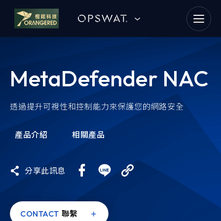
goldennet
N-Partner
MetaDefender NAC
TeamT5 杜浦數位安全
QSAN 廣盛科技
透過提升可視性和控制能力來保護您的網路安全
OPSWAT
產品介紹
相關產品
MENLO SECURITY
分享此訊息
SSH Communications
Security
CONTACT
聯繫