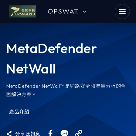
goldennet
N-Partner
MetaDefender
TeamT5 杜浦數位安全
NetWall
QSAN 廣盛科技
OPSWAT
MetaDefender NetWall™ 是網路安全和流量分析的全
面解決方案。
MENLO SECURITY
產品介紹
SSH Communications
Security
分享此訊息