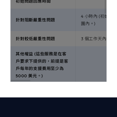
初始問題回應時間
4 小時內 (初始
針對阻斷嚴重性問題
圍內。)
針對較低嚴重性問題
3 個工作天內
其他權益 (這些服務是在客
戶要求下提供的，前提是客
戶每年的支援費用至少為
5000 美元。)
專屬客戶成功經理
-
每季會議回顧
-