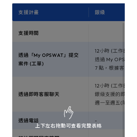
支援計畫
銀級
支援時間
12小時 (工作日內)
透過「My OPSWAT」提交
透過 My OPS
案件 (工單)
7 點，根據客戶
12小時 (工作日內)
透過即時客服聊天
銀級支援的即時客服
週一至週五(除客
透過電話
-
上下左右拖動可查看完整表格