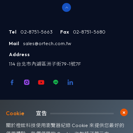
每年與產品團隊進行路線圖
-
審查
季度摘要報告
-
Tel
02-8751-5663
Fax
02-8751-5680
Mail
sales@ortech.com.tw
僅由美國公民在美國境內提
-
Address
供支援
114 台北市內湖區洲子街79-1號7F
指派技術帳戶經理，包括現
-
場訪問
歡迎訂閱我們 獲取最新的技術資訊
Cookie	
宣告
Subscribe
訂閱橙鋐電子報
關於橙鋐科技使用瀏覽器紀錄 Cookie 來提供您最好的