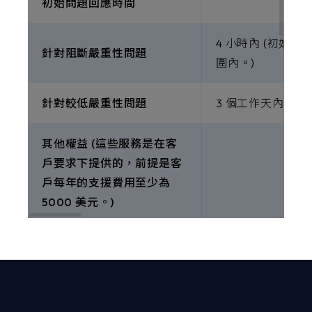
初始問題回應時間
4 小時內 (初始
針對阻斷嚴重性問題
圍內。)
針對較低嚴重性問題
3 個工作天內
其他權益 (這些服務是在客
戶要求下提供的，前提是客
戶每年的支援費用至少為
5000 美元。)
專屬客戶成功經理
-
每季會議回顧
-