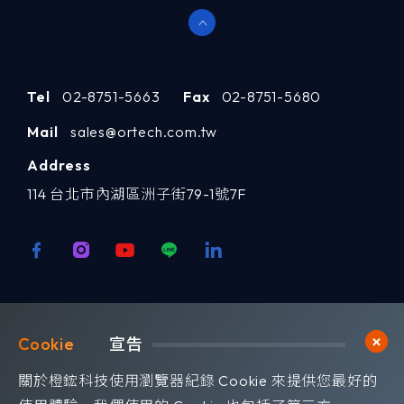
每年與產品團隊進行路線圖
-
審查
季度摘要報告
-
Tel
02-8751-5663
Fax
02-8751-5680
Mail
sales@ortech.com.tw
僅由美國公民在美國境內提
-
Address
供支援
114 台北市內湖區洲子街79-1號7F
指派技術帳戶經理，包括現
-
場訪問
歡迎訂閱我們 獲取最新的技術資訊
Cookie	
宣告
Subscribe
訂閱橙鋐電子報
關於橙鋐科技使用瀏覽器紀錄 Cookie 來提供您最好的