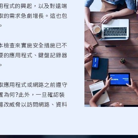
端應用程式的興起，以及對遠端
跨域安全
中央控管
取的需求急劇增長。這也包
MetaDefender NetWall
My OPSWAT
。
OEM代工
Support
本檢查來實施安全措施已不
MetaDefender Endpoint Security
Support
要的應用程式、鍵盤記錄器
SDK
。
取應用程式或網路之前遵守
置為何?此外，一旦確認裝
篡改威脅以訪問網路、資料