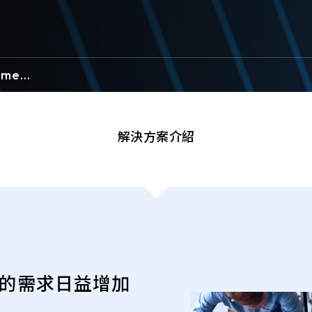
MetaDefender
邊界和可攜式多媒體保護
安全存取
emen
MetaDefender Kiosk
MetaDefender
MetaDefender
供應鏈安全
營運安全
解決方案介紹
MetaDefender Drive
MetaDefender 
Security Gate
MetaDefender B
Gateway (BSG
MetaDefender I
IPS
MetaDefender 
存取的需求日益增加
MetaDefender 
MetaDefender