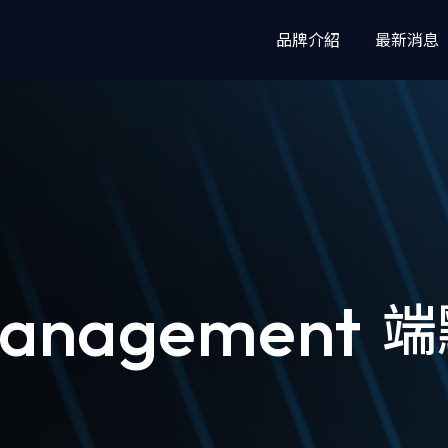
品牌介紹
最新消息
檔案安全
郵件安全
MetaDefender™ 高階威脅防護平台
MetaDefender 
MetaDefender Core
MetaDefender ICAP Server
MetaDefender Storage Security
Management
端
MetaDefender Cloud
Cloud Security for Salesforce
惡意軟體分析
檔案傳輸管
MetaDefender Sandbox
MetaDefender
Transfer