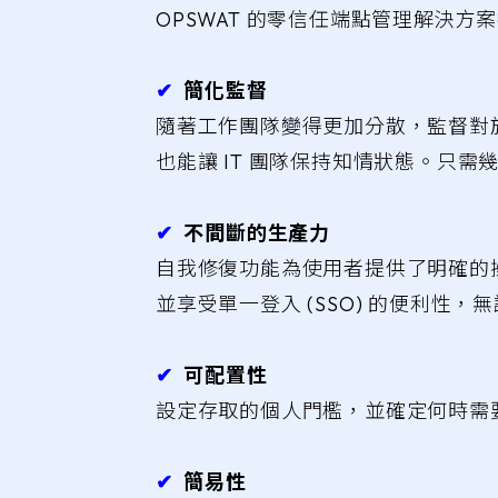
OPSWAT 的零信任端點管理解決方
✔︎
簡化監督
隨著工作團隊變得更加分散，監督對
也能讓 IT 團隊保持知情狀態。只
✔︎
不間斷的生產力
自我修復功能為使用者提供了明確的
並享受單一登入 (SSO) 的便利性
✔︎
可配置性
設定存取的個人門檻，並確定何時需
✔︎
簡易性