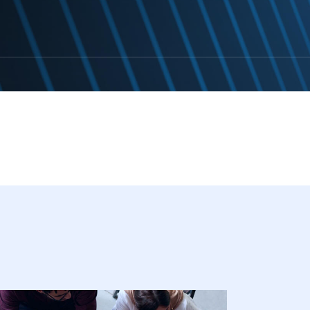
 Transfer Guard
 Access
 NAC
Unidirectional
way (USG)
ilateral Security
)
ndustrial Firewall &
OT Security
Optical Diode
 Transfer Guard